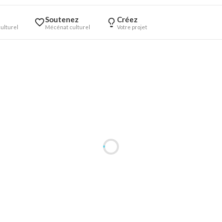
Soutenez
Créez
ulturel
Mécénat culturel
Votre projet