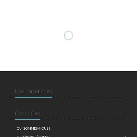
Nos partenaires
Liens utiles
QUI SOMMES-NOUS ?