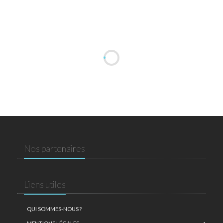
Nos partenaires
Liens utiles
QUI SOMMES-NOUS ?