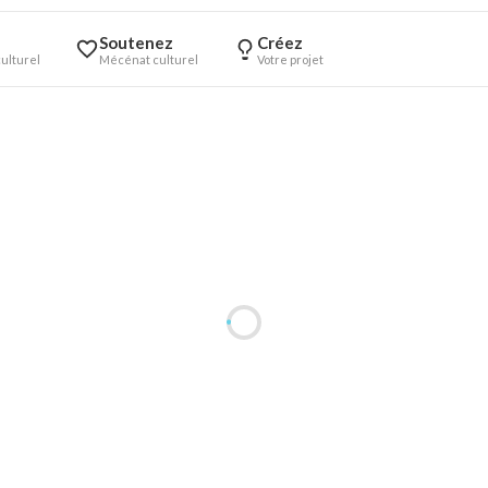
Soutenez
Créez
ulturel
Mécénat culturel
Votre projet