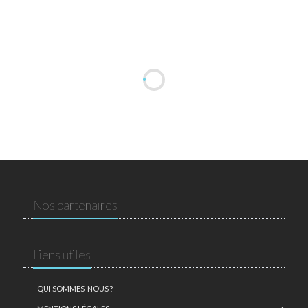
Nos partenaires
Liens utiles
QUI SOMMES-NOUS ?