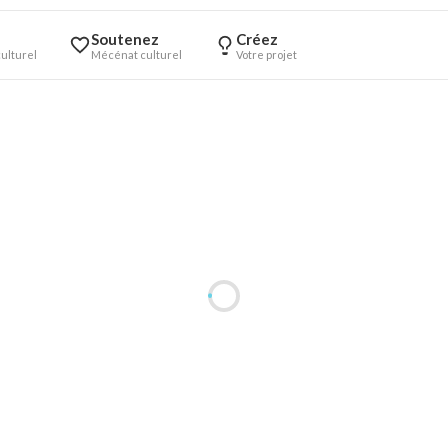
Soutenez
Créez
ulturel
Mécénat culturel
Votre projet