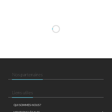
Nos partenaires
Liens utiles
QUI SOMMES-NOUS ?