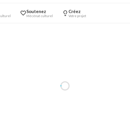
Soutenez
Créez
ulturel
Mécénat culturel
Votre projet