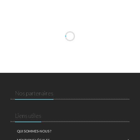
Nos partenaires
Liens utiles
QUI SOMMES-NOUS ?