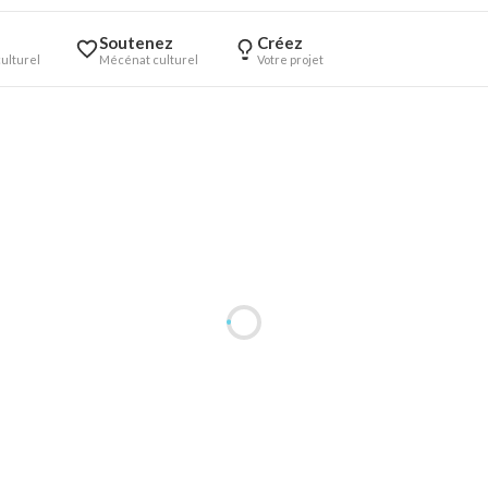
Soutenez
Créez
ulturel
Mécénat culturel
Votre projet