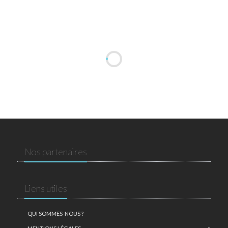
Nos partenaires
Liens utiles
QUI SOMMES-NOUS ?