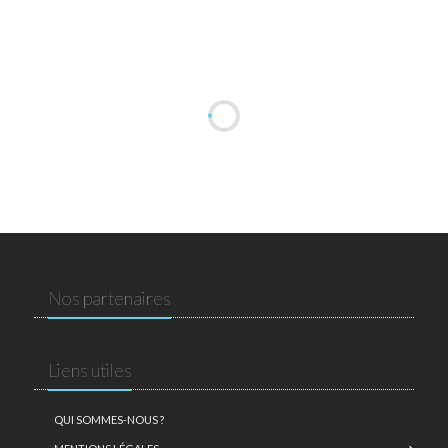
Nos partenaires
Liens utiles
QUI SOMMES-NOUS ?