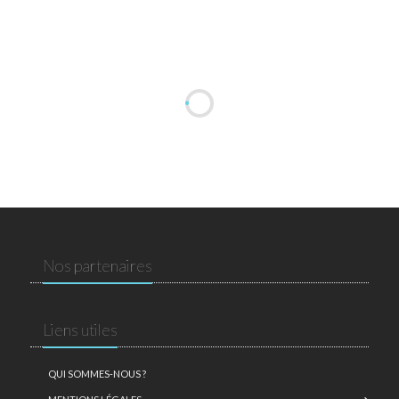
Nos partenaires
Liens utiles
QUI SOMMES-NOUS ?