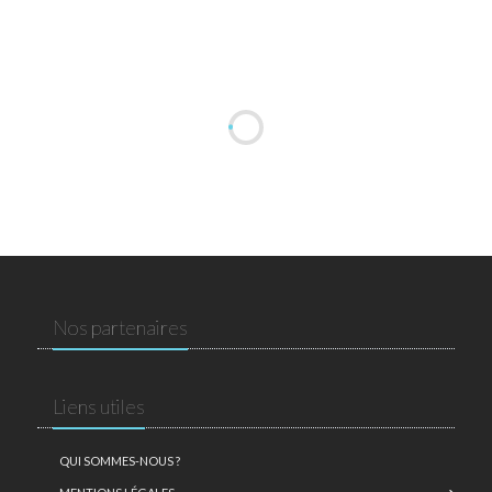
Nos partenaires
Liens utiles
QUI SOMMES-NOUS ?