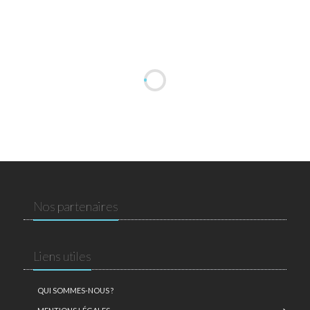
Nos partenaires
Liens utiles
QUI SOMMES-NOUS ?