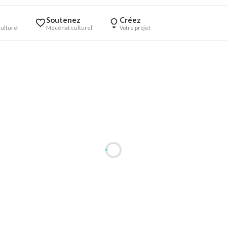
Soutenez
Créez
ulturel
Mécénat culturel
Votre projet