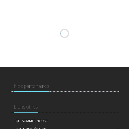
Nos partenaires
Liens utiles
QUI SOMMES-NOUS ?