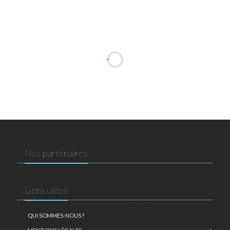
Nos partenaires
Liens utiles
QUI SOMMES-NOUS ?