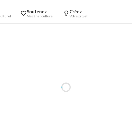
Soutenez
Créez
ulturel
Mécénat culturel
Votre projet