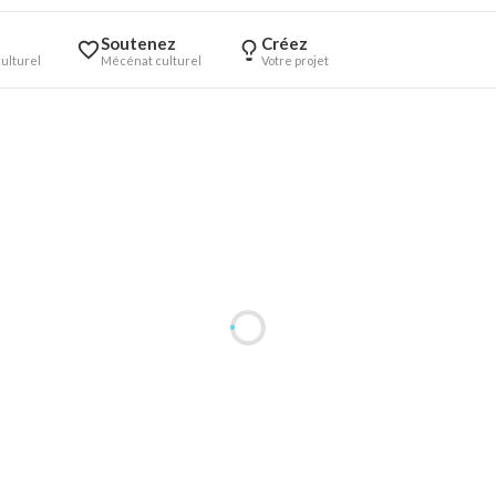
Soutenez
Créez
ulturel
Mécénat culturel
Votre projet