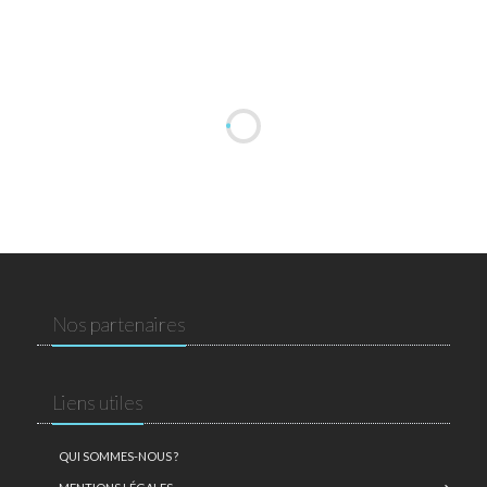
Nos partenaires
Liens utiles
QUI SOMMES-NOUS ?