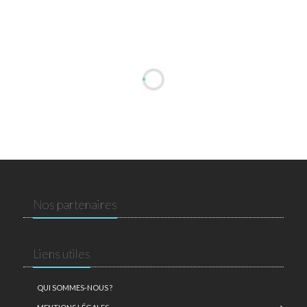
Nos partenaires
Liens utiles
QUI SOMMES-NOUS ?