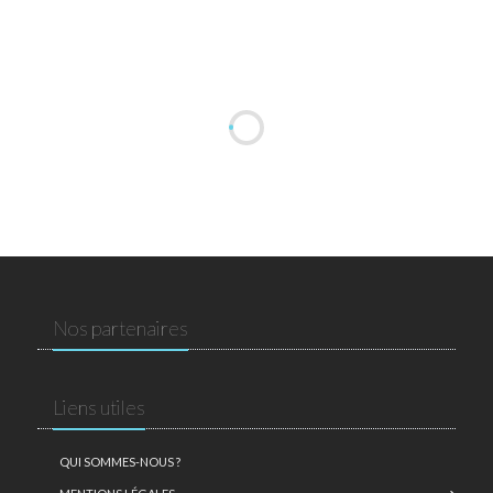
Nos partenaires
Liens utiles
QUI SOMMES-NOUS ?