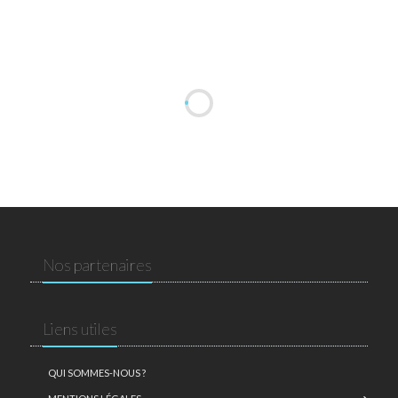
Nos partenaires
Liens utiles
QUI SOMMES-NOUS ?