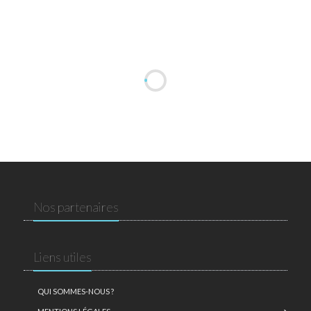
Nos partenaires
Liens utiles
QUI SOMMES-NOUS ?