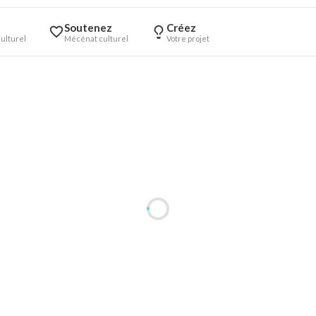
Soutenez
Créez
ulturel
Mécénat culturel
Votre projet