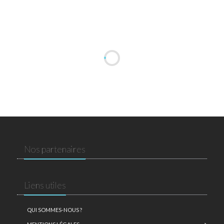
Nos partenaires
Liens utiles
QUI SOMMES-NOUS ?