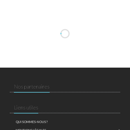
Nos partenaires
Liens utiles
QUI SOMMES-NOUS ?