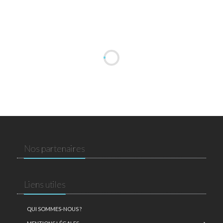
Nos partenaires
Liens utiles
QUI SOMMES-NOUS ?