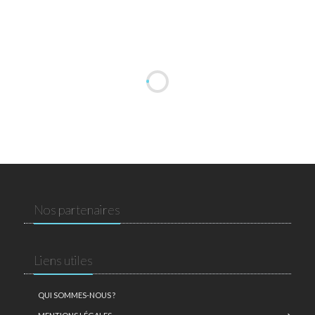
Nos partenaires
Liens utiles
QUI SOMMES-NOUS ?