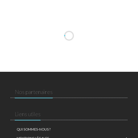
Nos partenaires
Liens utiles
QUI SOMMES-NOUS ?