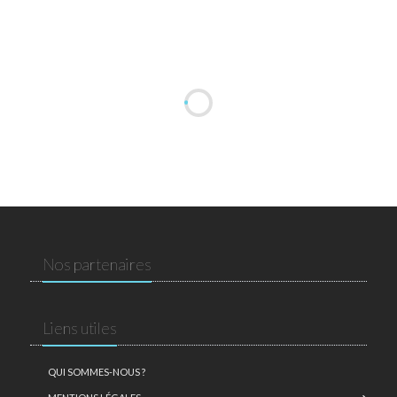
Nos partenaires
Liens utiles
QUI SOMMES-NOUS ?