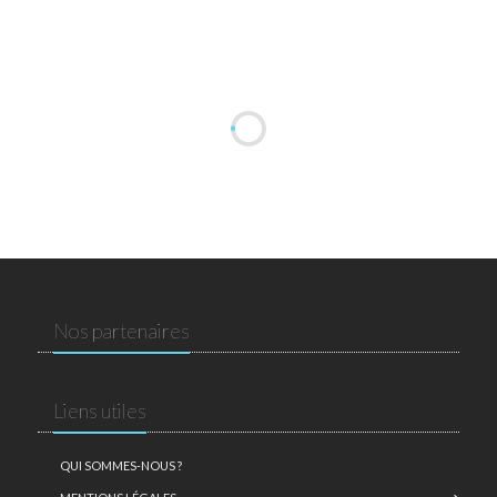
Nos partenaires
Liens utiles
QUI SOMMES-NOUS ?