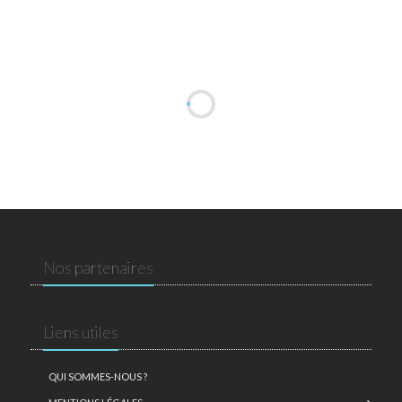
Nos partenaires
Liens utiles
QUI SOMMES-NOUS ?