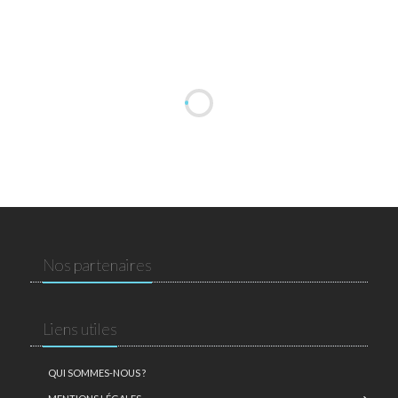
Nos partenaires
Liens utiles
QUI SOMMES-NOUS ?