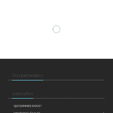
Nos partenaires
Liens utiles
QUI SOMMES-NOUS ?