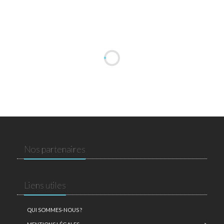
Nos partenaires
Liens utiles
QUI SOMMES-NOUS ?