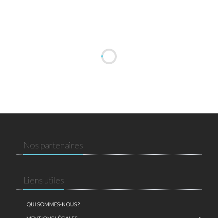
Nos partenaires
Liens utiles
QUI SOMMES-NOUS ?