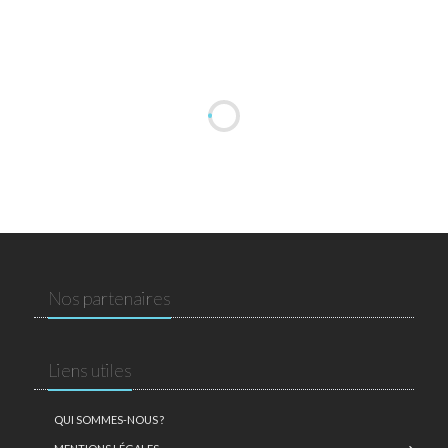
Nos partenaires
Liens utiles
QUI SOMMES-NOUS ?