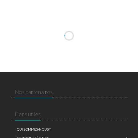
Nos partenaires
Liens utiles
QUI SOMMES-NOUS ?