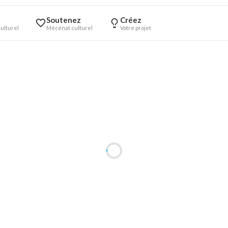
Soutenez
Créez
ulturel
Mécénat culturel
Votre projet