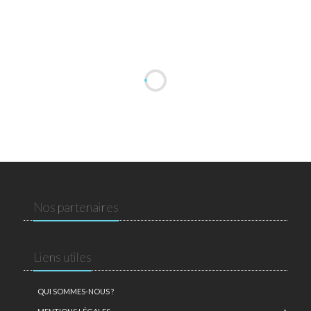
Nos partenaires
Liens utiles
QUI SOMMES-NOUS ?