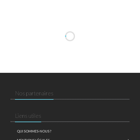
Nos partenaires
Liens utiles
QUI SOMMES-NOUS ?