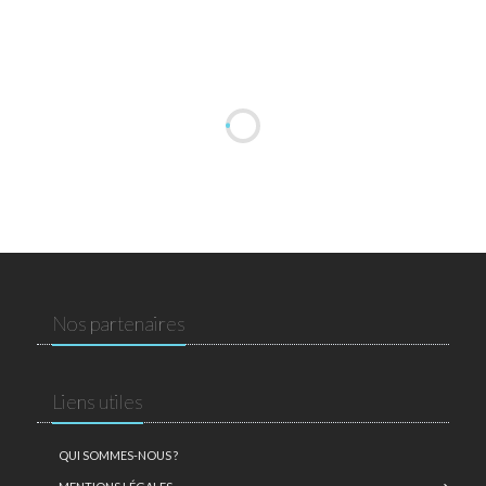
Nos partenaires
Liens utiles
QUI SOMMES-NOUS ?