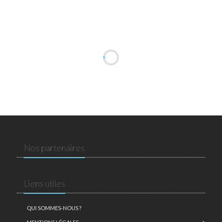
Nos partenaires
Liens utiles
QUI SOMMES-NOUS ?