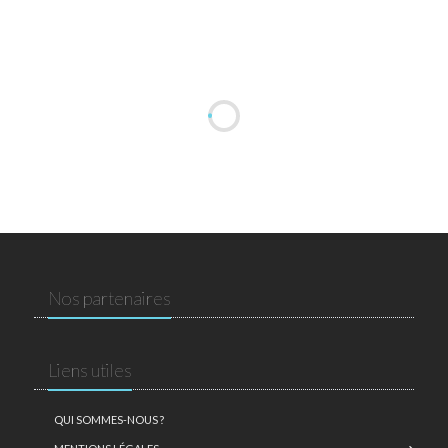
Nos partenaires
Liens utiles
QUI SOMMES-NOUS ?