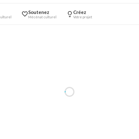
Soutenez
Créez
ulturel
Mécénat culturel
Votre projet