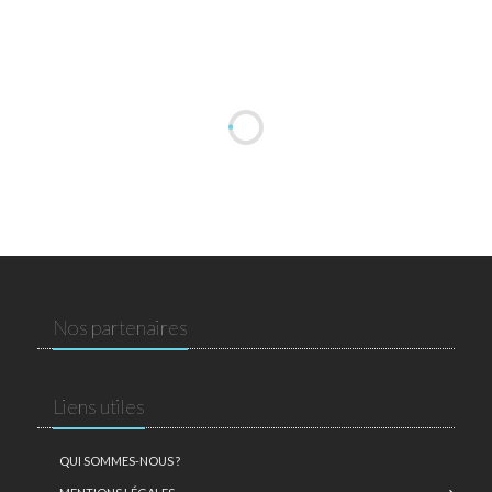
Nos partenaires
Liens utiles
QUI SOMMES-NOUS ?