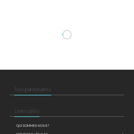
Nos partenaires
Liens utiles
QUI SOMMES-NOUS ?