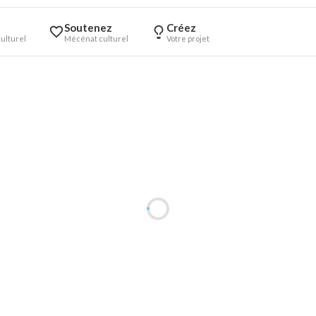
Soutenez
Créez
ulturel
Mécénat culturel
Votre projet